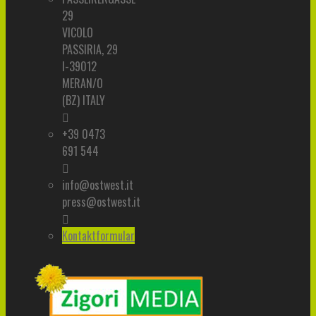
29
VICOLO
PASSIRIA, 29
I-39012
MERAN/O
(BZ) ITALY
+39 0473
691 544
info@ostwest.it
press@ostwest.it
Kontaktformular