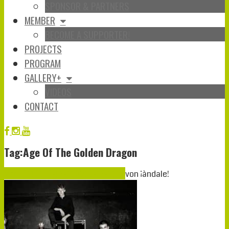
SPONSOR & PARTNERS
MEMBER
BECOME A SUPPORTER!
PROJECTS
PROGRAM
GALLERY+
VIDEOS
CONTACT
Tag:Age Of The Golden Dragon
März
14
2020
14-03-2020
06-03-2020
von
¡àndale!