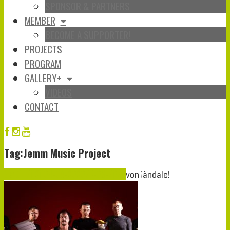
SPONSOR & PARTNERS
MEMBER
BECOME A SUPPORTER!
PROJECTS
PROGRAM
GALLERY+
VIDEOS
CONTACT
Tag:Jemm Music Project
Sep.
04
2020
04-09-2020
25-08-2020
von
¡àndale!