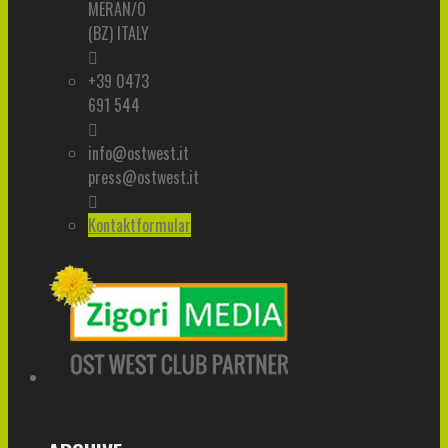
MERAN/O
(BZ) ITALY
+39 0473
691 544
info@ostwest.it
press@ostwest.it
Kontaktformular