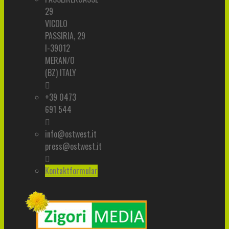
29
VICOLO
PASSIRIA, 29
I-39012
MERAN/O
(BZ) ITALY
+39 0473
691 544
info@ostwest.it
press@ostwest.it
Kontaktformular