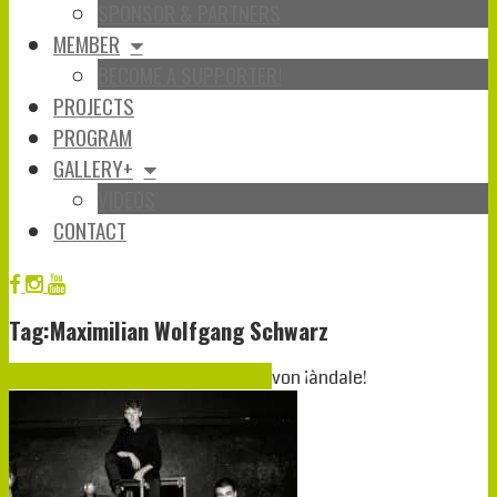
SPONSOR & PARTNERS
MEMBER
BECOME A SUPPORTER!
PROJECTS
PROGRAM
GALLERY+
VIDEOS
CONTACT
Tag:Maximilian Wolfgang Schwarz
März
14
2020
14-03-2020
06-03-2020
von
¡àndale!