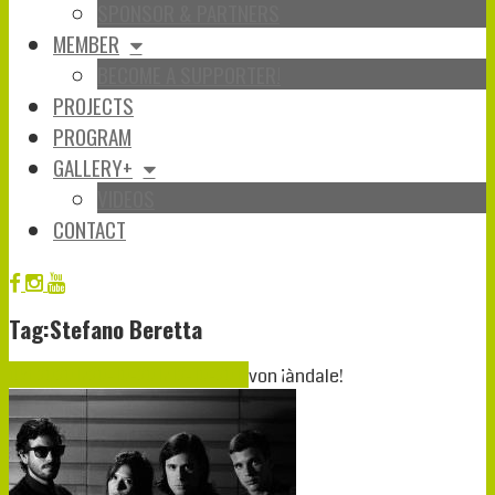
SPONSOR & PARTNERS
MEMBER
BECOME A SUPPORTER!
PROJECTS
PROGRAM
GALLERY+
VIDEOS
CONTACT
Tag:Stefano Beretta
Okt.
20
2017
20-10-2017
12-10-2017
von
¡àndale!