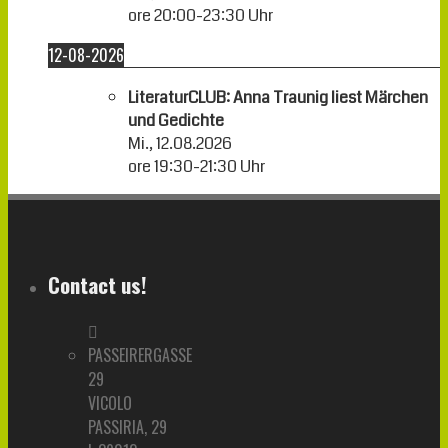
ore
20:00
-
23:30
Uhr
12-08-2026
LiteraturCLUB: Anna Traunig liest Märchen
und Gedichte
Mi., 12.08.2026
ore
19:30
-
21:30
Uhr
Contact us!
PASSEIRERGASSE
29
VICOLO
PASSIRIA, 29