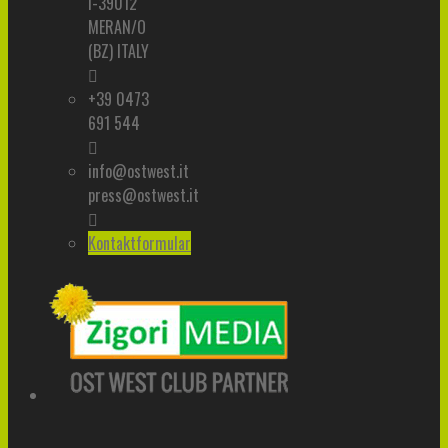
I-39012
MERAN/O
(BZ) ITALY
+39 0473
691 544
info@ostwest.it
press@ostwest.it
Kontaktformular