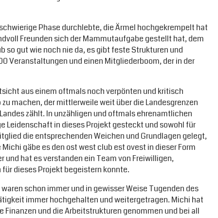
ine schwierige Phase durchlebte, die Ärmel hochgekrempelt hat
ndvoll Freunden sich der Mammutaufgabe gestellt hat, dem
 so gut wie noch nie da, es gibt feste Strukturen und
200 Veranstaltungen und einen Mitgliederboom, der in der
tsicht aus einem oftmals noch verpönten und kritisch
b zu machen, der mittlerweile weit über die Landesgrenzen
 Landes zählt. In unzähligen und oftmals ehrenamtlichen
e Leidenschaft in dieses Projekt gesteckt und sowohl für
mitglied die entsprechenden Weichen und Grundlagen gelegt,
 Michi gäbe es den ost west club est ovest in dieser Form
r und hat es verstanden ein Team von Freiwilligen,
 für dieses Projekt begeistern konnte.
“ waren schon immer und in gewisser Weise Tugenden des
Tätigkeit immer hochgehalten und weitergetragen. Michi hat
ie Finanzen und die Arbeitstrukturen genommen und bei all