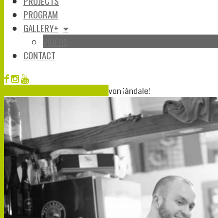
PROJECTS
PROGRAM
GALLERY+
VIDEOS
CONTACT
Mai
16
2018
16-05-2018
16-05-2018
von
¡àndale!