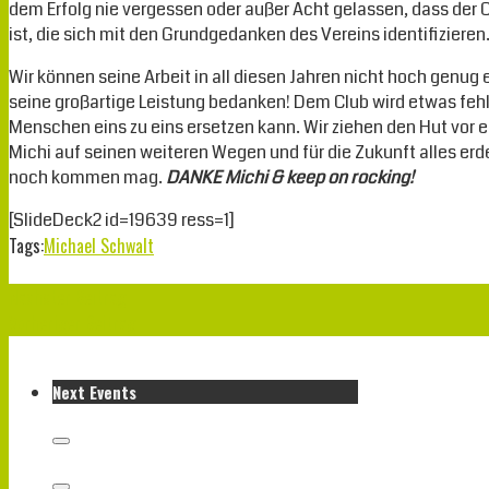
dem Erfolg nie vergessen oder außer Acht gelassen, dass der Clu
ist, die sich mit den Grundgedanken des Vereins identifizieren
Wir können seine Arbeit in all diesen Jahren nicht hoch genug
seine großartige Leistung bedanken! Dem Club wird etwas feh
Menschen eins zu eins ersetzen kann. Wir ziehen den Hut vor
Michi auf seinen weiteren Wegen und für die Zukunft alles erd
noch kommen mag.
DANKE Michi & keep on rocking!
[SlideDeck2 id=19639 ress=1]
Tags:
Michael Schwalt
Nächster Beitrag
Vorheriger Beitrag
Next Events