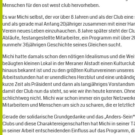
Menschen für den ost west club hervorheben.
Es war Michi selbst, der vor über 8 Jahren und als der Club e
und als gerade mal Anfang 20jähriger zusammen mit einer Ha
Verein neues Leben einzuhauchen. 8 Jahre später steht der Club
Abläufe, festangestellte Mitarbeiter, ein Programm mit über 
nunmehr 36jährigen Geschichte seines Gleichen sucht.
Michi hatte damals schon den nötigen Idealismus und die Wei
beäugten kleinen Lokal in der Meraner Alstadt einen Kulturclu
hinaus bekannt ist und zu den größten Kulturvereinen unseres
Arbeitsstunden hat er unendliches Herzblut und eine unbändig
kurze Zeit als Präsident und dann als langjähriges Vorstands
damit der Club nun da steht, so wie wir ihn heute kennen. Ohne
schlichtweg nicht. Michi war schon immer ein guter Netzwerke
Mitarbeitern und Menschen um sich zu scharen, die er letztlich
Gerade der solidarische Grundgedanke und das „Anders-Sein
Clubs und diese Charaktereigenschaften hat Michi in seiner 
in seiner Arbeit entscheidenden Einfluss auf das Programm, d