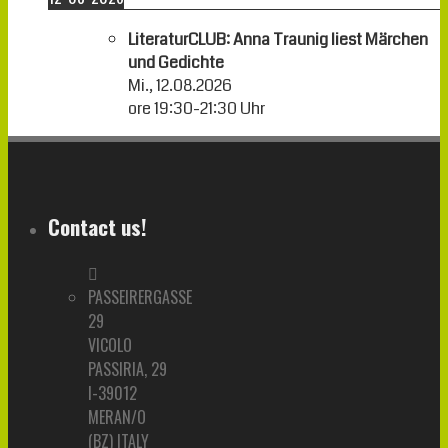
LiteraturCLUB: Anna Traunig liest Märchen
und Gedichte
Mi., 12.08.2026
ore
19:30
-
21:30
Uhr
Contact us!
PASSEIRERGASSE
29
VICOLO
PASSIRIA, 29
I-39012
MERAN/O
(BZ) ITALY