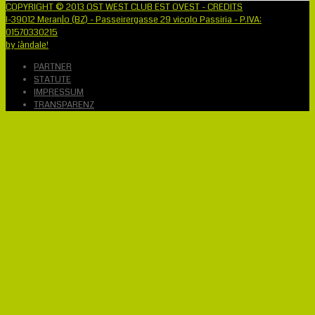
COPYRIGHT © 2013 OST WEST CLUB EST OVEST - CREDITS
I-39012 Meran|o (BZ) - Passeirergasse 29 vicolo Passiria - P.IVA:
01570330215
by ¡àndale!
PARTNER
STATUTE
IMPRESSUM
TRANSPARENZ