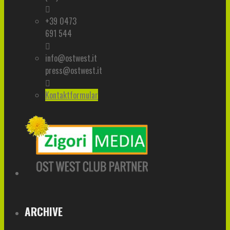
+39 0473
691 544
info@ostwest.it
press@ostwest.it
Kontaktformular
ARCHIVE