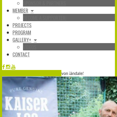
SPONSOR & PARTNERS
MEMBER
BECOME A SUPPORTER!
PROJECTS
PROGRAM
GALLERY+
VIDEOS
CONTACT
Sep.
12
2020
12-09-2020
31-08-2020
von
¡àndale!