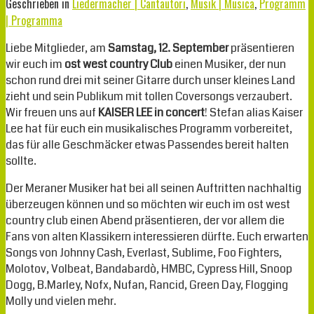
Geschrieben in
Liedermacher | Cantautori
,
Musik | Musica
,
Programm
| Programma
Liebe Mitglieder, am
Samstag, 12. September
präsentieren
wir euch im
ost west country Club
einen Musiker, der nun
schon rund drei mit seiner Gitarre durch unser kleines Land
zieht und sein Publikum mit tollen Coversongs verzaubert.
Wir freuen uns auf
KAISER LEE in concert
! Stefan alias Kaiser
Lee hat für euch ein musikalisches Programm vorbereitet,
das für alle Geschmäcker etwas Passendes bereit halten
sollte.
Der Meraner Musiker hat bei all seinen Auftritten nachhaltig
überzeugen können und so möchten wir euch im ost west
country club einen Abend präsentieren, der vor allem die
Fans von alten Klassikern interessieren dürfte. Euch erwarten
Songs von Johnny Cash, Everlast, Sublime, Foo Fighters,
Molotov, Volbeat, Bandabardò, HMBC, Cypress Hill, Snoop
Dogg, B.Marley, Nofx, Nufan, Rancid, Green Day, Flogging
Molly und vielen mehr.