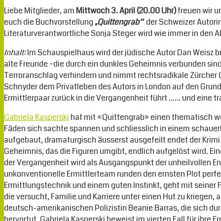
Liebe Mitglieder, am
Mittwoch 3. April (20.00 Uhr)
freuen wir u
euch die Buchvorstellung
„Quittengrab“
der Schweizer Autori
Literaturverantwortliche Sonja Steger wird wie immer in den 
Inhalt:
Im Schauspielhaus wird der jüdische Autor Dan Weisz b
alte Freunde –die durch ein dunkles Geheimnis verbunden si
Terroranschlag verhindern und nimmt rechtsradikale Zürcher O
Schnyder dem Privatleben des Autors in London auf den Grund 
Ermittlerpaar zurück in die Vergangenheit führt …… und eine t
Gabriela Kasperski
hat mit «Quittengrab» einen thematisch w
Fäden sich sachte spannen und schliesslich in einem schau
aufgebaut, dramaturgisch äusserst ausgefeilt endet der Krim
Geheimnis, das die Figuren umgibt, endlich aufgelöst wird. Ei
der Vergangenheit wird als Ausgangspunkt der unheilvollen En
unkonventionelle Ermittlerteam runden den ernsten Plot perfekt 
Ermittlungstechnik und einem guten Instinkt, geht mit seiner 
die versucht, Familie und Karriere unter einen Hut zu kriegen,
deutsch-amerikanischen Polizistin Beanie Barras, die sich du
hervortut. Gabriela Kasperski beweist im vierten Fall für ihre E