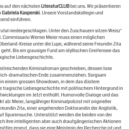
ns auf den nächsten
LiteraturCLUB
bei uns. Wir präsentieren
n
Gabriela Kasperski
. Unsere Vorstandskollegin und
Abend einführen.
rutal niedergeschlagen. Unter den Zuschauern sitzen Weisz’
nd. Commissario Werner Meier muss einen möglichen
berland-Kreise unter die Lupe, während seine Freundin Zita
geht. Bis ein grausiger Fund am idyllischen Greifensee das
ragische Liebesgeschichte.
eitreichenden Kriminalroman geschrieben, dessen lose
erlich-dramatischen Ende zusammenziehen. Sorgsam
i in einem grossen Showdown, in dem das düstere
ne tragische Liebesgeschichte mit politischem Hintergrund in
twicklungen im Jetzt enthüllt. Humorvolle Dialoge und das
ab: Meier, langjähriger Kriminalpolizist mit origineller
Freundin Zita, einer angehenden Doktorandin der Anglistik,
 auf Spurensuche. Unterstützt werden die beiden von der
rch ihre intelligenten aber auch draufgängerischen Aktionen
rmittler erneut, dass sie eine Meisterin der Recherche ist und