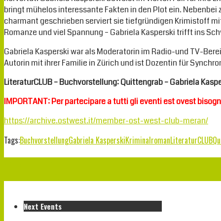
bringt mühelos interessante Fakten in den Plot ein. Nebenbei ze
charmant geschrieben serviert sie tiefgründigen Krimistoff m
Romanze und viel Spannung – Gabriela Kasperski trifft ins Sc
Gabriela Kasperski war als Moderatorin im Radio-und TV-Bereic
Autorin mit ihrer Familie in Zürich und ist Dozentin für Synchr
LiteraturCLUB – Buchvorstellung: Quittengrab – Gabriela Kaspe
IMPORTANT: Per partecipare a tutti gli eventi est ovest bisogna
https://archive.ostwest.it/member-ost-west-club-meran/
Tags:
Buchvorstellung
Gabriela Kasperski
Kriminalroman
LiteraturCLUB
Qu
Nächster Beitrag
Vorheriger Beitrag
Next Events