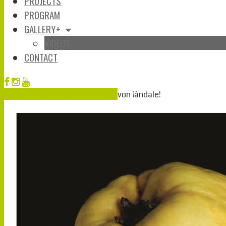
PROJECTS
PROGRAM
GALLERY+
VIDEOS
CONTACT
Apr.
03
2019
03-04-2019
26-03-2019
von
¡àndale!