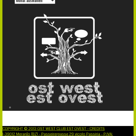
COPYRIGHT © 2013 OST WEST CLUB EST OVEST - CREDITS
I-39012 Meran|o (BZ) - Passeirergasse 29 vicolo Passiria - P.IVA: