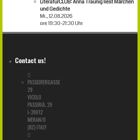
LiteraturCLUB: Anna Traunig liest Märchen
und Gedichte
Mi., 12.08.2026
ore
19:30
-
21:30
Uhr
Contact us!
PASSEIRERGASSE
29
VICOLO
PASSIRIA, 29
I-39012
MERAN/O
(BZ) ITALY