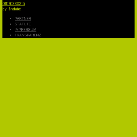
01570330215
by ¡àndale!
PARTNER
STATUTE
IMPRESSUM
TRANSPARENZ