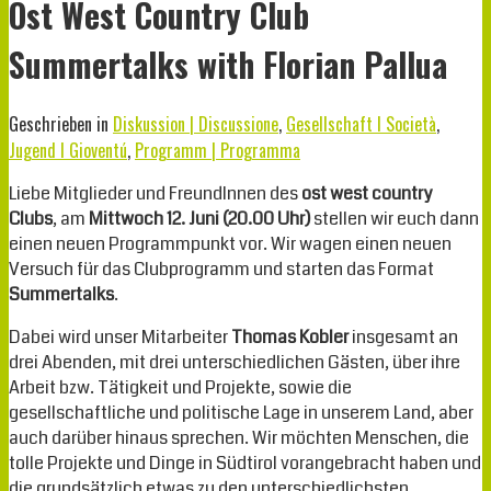
Ost West Country Club
Summertalks with Florian Pallua
Geschrieben in
Diskussion | Discussione
,
Gesellschaft I Società
,
Jugend I Gioventú
,
Programm | Programma
Liebe Mitglieder und FreundInnen des
ost west country
Clubs
, am
Mittwoch 12. Juni (20.00 Uhr)
stellen wir euch dann
einen neuen Programmpunkt vor. Wir wagen einen neuen
Versuch für das Clubprogramm und starten das Format
Summertalks
.
Dabei wird unser Mitarbeiter
Thomas Kobler
insgesamt an
drei Abenden, mit drei unterschiedlichen Gästen, über ihre
Arbeit bzw. Tätigkeit und Projekte, sowie die
gesellschaftliche und politische Lage in unserem Land, aber
auch darüber hinaus sprechen. Wir möchten Menschen, die
tolle Projekte und Dinge in Südtirol vorangebracht haben und
die grundsätzlich etwas zu den unterschiedlichsten