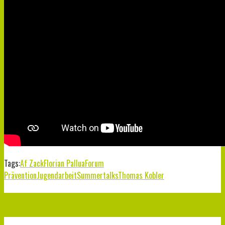
Tags:
Af Zack
Florian Pallua
Forum
Prävention
Jugendarbeit
Summertalks
Thomas Kobler
Nächster Beitrag
Vorheriger Beitrag