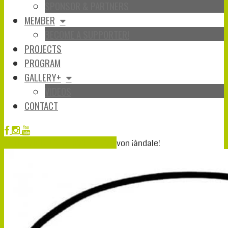
SPONSOR & PARTNERS
MEMBER
BECOME A SUPPORTER!
PROJECTS
PROGRAM
GALLERY+
VIDEOS
CONTACT
Juni
12
2019
12-06-2019
04-06-2019
von
¡àndale!