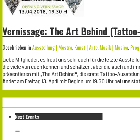
Vernissage: The Art Behind (Tattoo-
Geschrieben in
Ausstellung | Mostra
,
Kunst | Arte
,
Musik | Musica
,
Prog
Liebe Mitglieder, es freut uns sehr euch für die letzte Ausstel
die viele von euch kennen und schätzen, aber die auch und im
präsentieren mit „The Art Behind“, die erste Tattoo-Ausstelung
findet am Freitag 13. April mit Beginn um 19.30 Uhr bei uns st
Weiterlesen
Next Events