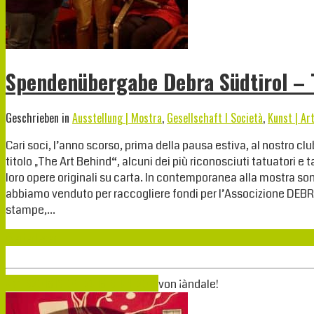
Spendenübergabe Debra Südtirol – 
Geschrieben in
Ausstellung | Mostra
,
Gesellschaft I Società
,
Kunst | Ar
Cari soci, l’anno scorso, prima della pausa estiva, al nostro c
titolo „The Art Behind“, alcuni dei più riconosciuti tatuatori 
loro opere originali su carta. In contemporanea alla mostra so
abbiamo venduto per raccogliere fondi per l’Associzione DEBRA A
stampe,…
Weiterlesen
Apr.
16
2018
16-04-2018
16-04-2018
von
¡àndale!