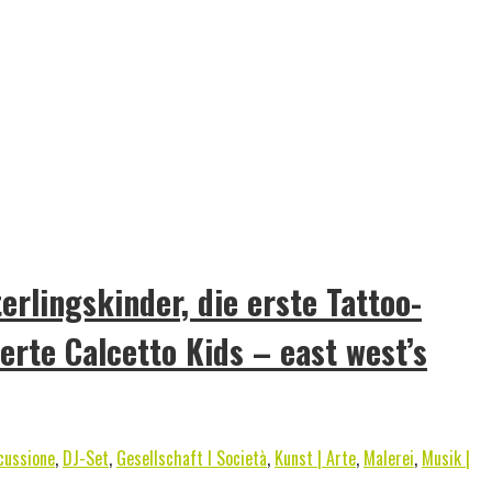
rlingskinder, die erste Tattoo-
rte Calcetto Kids – east west’s
cussione
,
DJ-Set
,
Gesellschaft I Società
,
Kunst | Arte
,
Malerei
,
Musik |