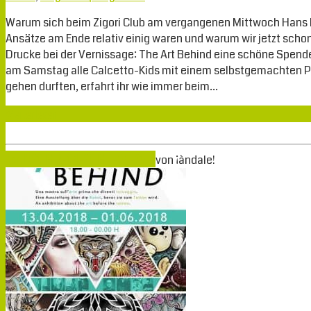
Warum sich beim Zigori Club am vergangenen Mittwoch Hans He
Ansätze am Ende relativ einig waren und warum wir jetzt schon
Drucke bei der Vernissage: The Art Behind eine schöne Spe
am Samstag alle Calcetto-Kids mit einem selbstgemachten P
gehen durften, erfahrt ihr wie immer beim…
Weiterlesen
Apr.
13
2018
13-04-2018
11-04-2018
von
¡àndale!