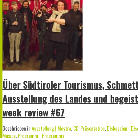
Über Südtiroler Tourismus, Schmette
Ausstellung des Landes und begeiste
week review #67
Geschrieben in
Ausstellung | Mostra
,
CD-Präsentation
,
Diskussion | Dis
Musica
,
Programm | Programma