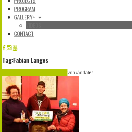
PROJECTS
PROGRAM
GALLERY+
VIDEOS
CONTACT
Tag:Fabian Langes
Jan.
24
2019
24-01-2019
24-01-2019
von
¡àndale!