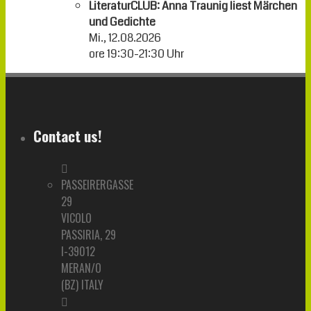
LiteraturCLUB: Anna Traunig liest Märchen
und Gedichte
Mi., 12.08.2026
ore
19:30
-
21:30
Uhr
Contact us!
PASSEIRERGASSE
29
VICOLO
PASSIRIA, 29
I-39012
MERAN/O
(BZ) ITALY