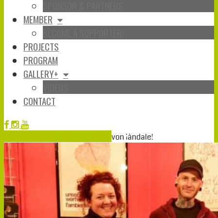
SPONSOR & PARTNERS
MEMBER
BECOME A SUPPORTER!
PROJECTS
PROGRAM
GALLERY+
VIDEOS
CONTACT
Jan.
24
2019
24-01-2019
24-01-2019
von
¡àndale!