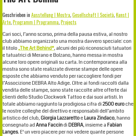
Geschrieben in
Ausstellung | Mostra
,
Gesellschaft I Società
,
Kunst |
Arte
,
Programm | Programma
,
Projects
Cari soci, l’anno scorso, prima della pausa estiva, al nostro
club abbiamo organizzato una mostra davvero speciale: con
il titolo
„The Art Behind“
, alcuni dei più riconosciuti tatuatori
e tatuatrici di Merano e Bolzano, hanno messa in mostra
alcune loro opere originali su carta. In contemporanea alla
mostra sono state realizzate diverse stampe delle opere
esposte che abbiamo venduto per raccogliere fondi per
l’Associzione DEBRA Alto Adige. Oltre ai fondi raccolti dalla
vendita delle stampe, sono state raccolte altre offerte dai
clienti dello Studio Clockwork Tattoo e dai suoi artisti. In
totale abbiamo raggiunto la prodigiosa cifra di
2500 euro
che
le nostre colleghe del direttivo e responsabili dell’ambito
artistico del club,
Giorgia Lazzaretto
e
Laura Zindaco
, hanno
consegnato ad
Anna Faccin
di
DEBRA
, insieme a
Fabian
Langes
. E‘ un vero piacere per noi vedere quante persone