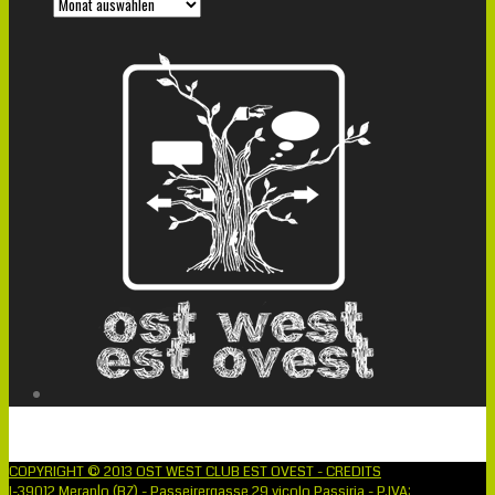
COPYRIGHT © 2013 OST WEST CLUB EST OVEST - CREDITS
I-39012 Meran|o (BZ) - Passeirergasse 29 vicolo Passiria - P.IVA: