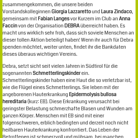
zusammengekommen, die unsere beiden
Vorstandskolleginnen
Giorgia Lazzaretto
und
Laura Zindaco
,
gemeinsam mit
Fabian Langes
vor Kurzem im Club an
Anna
Faccin
von der Organisation
DEBRA
überreicht haben. Es
macht uns wirklich sehr froh, dass sich soviele Menschen an
dieser tollen Aktion beteiligt haben! Wenn ihr auch für Debra
spenden möchtet, weiter unten, findet ihr die Bankdaten
dieses überaus wichtigen Vereins.
Debra, setzt sicht seit vielen Jahren in Südtirol für die
sogenannten
Schmetterlingskinder
ein.
Schmetterlingskinder haben eine Haut die so verletzbar ist,
wie die Flügel eines Schmetterlings. Sie leben mit der
angeborenen Hauterkrankung
Epidermolysis bullosa
hereditaria
(kurz: EB). Diese Erkrankung verursacht bei
geringster Belastung schmerzhafte Blasen und Wunden am
ganzen Körper. Menschen mit EB sind mit einer
folgenschweren, erblich bedingten und derzeit noch nicht
heilbaren Hauterkrankung konfrontiert. Das Leben der
Betroffenen ist schmerzvoll und mühsam, bei manchen