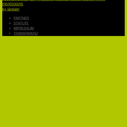
01570330215
by ¡àndale!
PARTNER
STATUTE
IMPRESSUM
TRANSPARENZ