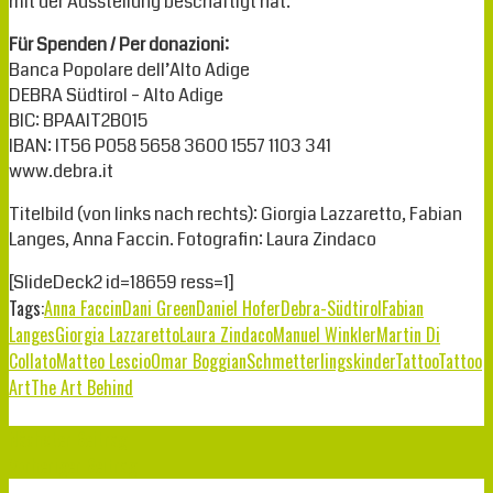
mit der Ausstellung beschäftigt hat.
Für Spenden / Per donazioni:
Banca Popolare dell’Alto Adige
DEBRA Südtirol – Alto Adige
BIC: BPAAIT2B015
IBAN: IT56 P058 5658 3600 1557 1103 341
www.debra.it
Titelbild (von links nach rechts): Giorgia Lazzaretto, Fabian
Langes, Anna Faccin. Fotografin: Laura Zindaco
[SlideDeck2 id=18659 ress=1]
Tags:
Anna Faccin
Dani Green
Daniel Hofer
Debra-Südtirol
Fabian
Langes
Giorgia Lazzaretto
Laura Zindaco
Manuel Winkler
Martin Di
Collato
Matteo Lescio
Omar Boggian
Schmetterlingskinder
Tattoo
Tattoo
Art
The Art Behind
Nächster Beitrag
Vorheriger Beitrag