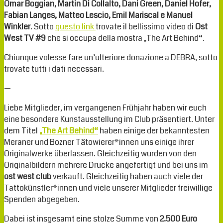
Omar Boggian, Martin Di Collalto, Dani Green, Daniel Hofer,
Fabian Langes, Matteo Lescio, Emil Mariscal e Manuel
Winkler
. Sotto
questo link
trovate il bellissimo video di
Ost
West TV #9
che si occupa della mostra „The Art Behind“.
Chiunque volesse fare un’ulteriore donazione a DEBRA, sotto
trovate tutti i dati necessari.
—
Liebe Mitglieder, im vergangenen Frühjahr haben wir euch
eine besondere Kunstausstellung im Club präsentiert. Unter
dem Titel
„The Art Behind“
haben einige der bekanntesten
Meraner und Bozner Tätowierer*innen uns einige ihrer
Originalwerke überlassen. Gleichzeitig wurden von den
Originalbildern mehrere Drucke angefertigt und bei uns im
ost west club
verkauft. Gleichzeitig haben auch viele der
Tattokünstler*innen und viele unserer Mitglieder freiwillige
Spenden abgegeben.
Dabei ist insgesamt eine stolze Summe von
2.500 Euro