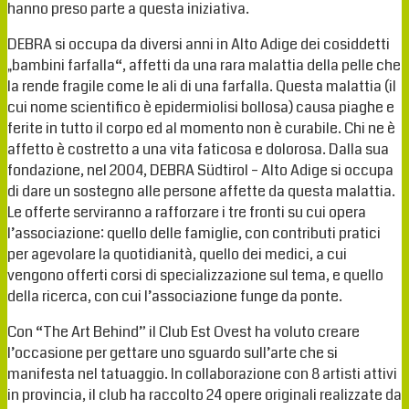
hanno preso parte a questa iniziativa.
DEBRA si occupa da diversi anni in Alto Adige dei cosiddetti
„bambini farfalla“, affetti da una rara malattia della pelle che
la rende fragile come le ali di una farfalla. Questa malattia (il
cui nome scientifico è epidermiolisi bollosa) causa piaghe e
ferite in tutto il corpo ed al momento non è curabile. Chi ne è
affetto è costretto a una vita faticosa e dolorosa. Dalla sua
fondazione, nel 2004, DEBRA Südtirol – Alto Adige si occupa
di dare un sostegno alle persone affette da questa malattia.
Le offerte serviranno a rafforzare i tre fronti su cui opera
l’associazione: quello delle famiglie, con contributi pratici
per agevolare la quotidianità, quello dei medici, a cui
vengono offerti corsi di specializzazione sul tema, e quello
della ricerca, con cui l’associazione funge da ponte.
Con “The Art Behind” il Club Est Ovest ha voluto creare
l’occasione per gettare uno sguardo sull’arte che si
manifesta nel tatuaggio. In collaborazione con 8 artisti attivi
in provincia, il club ha raccolto 24 opere originali realizzate da