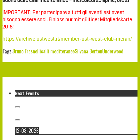
suono delle calli mediteranee – mercoledi 25 aprile, ore 21
IMPORTANT: Per partecipare a tutti gli eventi est ovest
bisogna essere soci. Einlass nur mit gültiger Mitgliedskarte
2018!
https://archive.ostwest.it/member-ost-west-club-meran/
Tags:
Bruno Frasnelli
calli mediteranee
Silvana Berton
Underwood
Nächster Beitrag
Vorheriger Beitrag
Next Events
12-08-2026