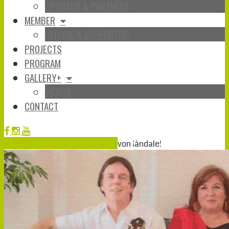
SPONSOR & PARTNERS
MEMBER
BECOME A SUPPORTER!
PROJECTS
PROGRAM
GALLERY+
VIDEOS
CONTACT
Apr.
25
2018
25-04-2018
19-04-2018
von
¡àndale!