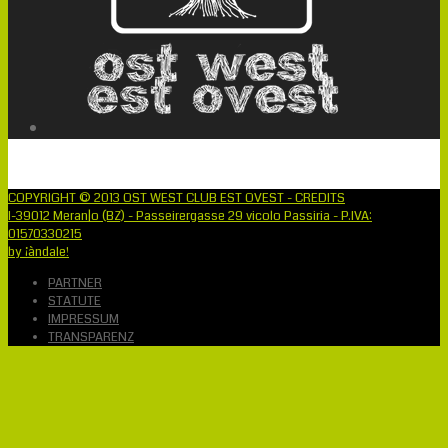
COPYRIGHT © 2013 OST WEST CLUB EST OVEST - CREDITS
I-39012 Meran|o (BZ) - Passeirergasse 29 vicolo Passiria - P.IVA:
01570330215
by ¡àndale!
PARTNER
STATUTE
IMPRESSUM
TRANSPARENZ