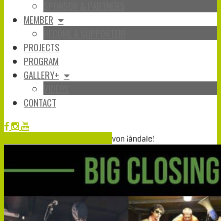
SPONSOR & PARTNERS
MEMBER
BECOME A SUPPORTER!
PROJECTS
PROGRAM
GALLERY+
VIDEOS
CONTACT
Mai
25
2019
25-05-2019
15-05-2019
von
¡àndale!