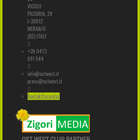
VICOLO
PASSIRIA, 29
I-39012
MERAN/O
(BZ) ITALY
+39 0473
691 544
info@ostwest.it
press@ostwest.it
Kontaktformular