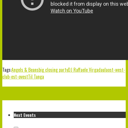
Tags:
Angels & Beans
big closing party
DJ Raffaele Virgadaula
ost-west-
club-est-ovest
Til Tanga
Nächster Beitrag
Vorheriger Beitrag
Next Events