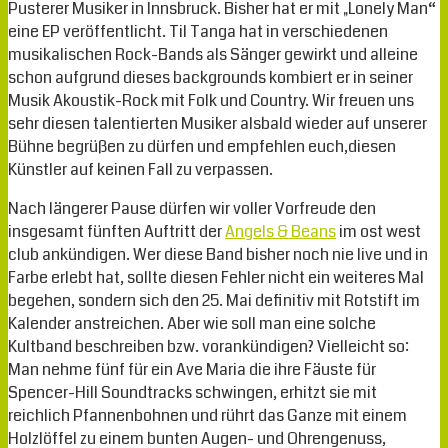
Pusterer Musiker in Innsbruck. Bisher hat er mit „Lonely Man“
eine EP veröffentlicht. Til Tanga hat in verschiedenen
musikalischen Rock-Bands als Sänger gewirkt und alleine
schon aufgrund dieses backgrounds kombiert er in seiner
Musik Akoustik-Rock mit Folk und Country. Wir freuen uns
sehr diesen talentierten Musiker alsbald wieder auf unserer
Bühne begrüßen zu dürfen und empfehlen euch,diesen
Künstler auf keinen Fall zu verpassen.
Nach längerer Pause dürfen wir voller Vorfreude den
insgesamt fünften Auftritt der
Angels & Beans
im ost west
club ankündigen. Wer diese Band bisher noch nie live und in
Farbe erlebt hat, sollte diesen Fehler nicht ein weiteres Mal
begehen, sondern sich den 25. Mai definitiv mit Rotstift im
Kalender anstreichen. Aber wie soll man eine solche
Kultband beschreiben bzw. vorankündigen? Vielleicht so:
Man nehme fünf für ein Ave Maria die ihre Fäuste für
Spencer-Hill Soundtracks schwingen, erhitzt sie mit
reichlich Pfannenbohnen und rührt das Ganze mit einem
Holzlöffel zu einem bunten Augen- und Ohrengenuss,