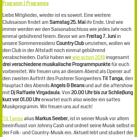
Programm | Programma
Liebe Mitglieder, wieder ist es soweit. Eine weitere
Clubsaison findet am
Samstag 25. Mai
ihr Ende. Und wie
immer werden wir den Saisonabschluss wie jedes Jahr noch
einmal gebührend feiern. Bevor wir am
Freitag 7. Juni
in
unsere Sommerresidenz
Country Club
umziehen, wollen wir
den Club in der Altstadt noch einmal gebührend
verabschieden. Dafür haben wir
wie schon 2018
insgesamt
drei verschiedene musikalische Programmpunkte
für euch
vorbereitet. Wir freuen uns an diesem Abend als Opener auf
den zweiten Auftritt des Pusterer Songwriters
Til Tanga
, den
Hauptact des Abends
Angels & Beans
und auf die aftershow
mit
Dj Raffaele Virgadaula
. Von
20.00 Uhr bis zur Schließung
kurz vor 01.00 Uhr
erwartet euch also wieder ein sattes
Musikprogramm. Wir freuen uns auf euch!
Til Tanga
alias
Markus Seeber
, ist in seiner Musik vor allem
beeinflusst von Johnny Cash und ordnet seine Musik selbst in
der Folk- und Country-Musik ein. Aktuell lebt und studiert der