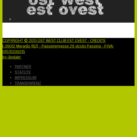
COPYRIGHT © 2013 OST WEST CLUB EST OVEST - CREDITS
I-39012 Meran|o (BZ) - Passeirergasse 29 vicolo Passiria - P.IVA:
01570330215
by ¡àndale!
PARTNER
STATUTE
IMPRESSUM
TRANSPARENZ