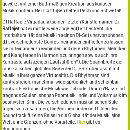
gewürzt mit einer Bud-mäßigen Kreation aus kuriosen
Musikmachern. Bei Plattfüßen helfen Pech und Schwefel!
DJ Raffaele Virgadaula (seinen letzten Künstlernamen
Dj
Raffajet
hat er mittlerweile abgelegt) ist bestrebt, die
Interkulturalität der Musik in seinen Dj-Sets hervorzuheben,
d.h. verschiedenste Genres ineinander einfließen zu lassen,
sie miteinander zu verbinden und deren Rhythmen, Melodien
und Klangfarben in Harmonie zu bringen sowie auch ihre
Kontraste aufzuzeigen („aufzuhören“). Die Spannbreite der
musikalischen globalen Reise der Dj-Sets überrascht mit
Musik in ihrer ganzen Virtuosität. Die Rhythmen sind
kontrastreich, manchmal widersprüchlich und scheinbar
konträr. Elektronische Musik wie Dub oder Drum’n’Bass sind
tragende Säulen, ebenso Popmusik, Indie und Volksmusik im
positivsten Sinn. Die verschiedenen musikalischen Stile
fügen sich zusammen, fließen ineinander und bilden den
Soundtrack für eine Reise in die Globalität der Musik, eine
Welt ohne Grenzen, ohne Vorurteile.
Hier
gibt es
Soundproben.