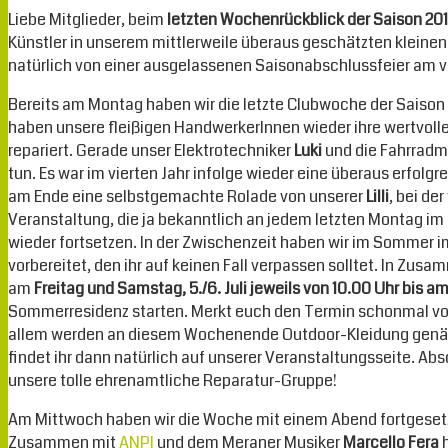
Liebe Mitglieder, beim
letzten Wochenrückblick der Saison 20
Künstler in unserem mittlerweile überaus geschätzten klei
natürlich von einer ausgelassenen Saisonabschlussfeier am
Bereits am Montag haben wir die letzte Clubwoche der Saiso
haben unsere fleißigen HandwerkerInnen wieder ihre wertvoll
repariert. Gerade unser Elektrotechniker
Luki
und die Fahrrad
tun. Es war im vierten Jahr infolge wieder eine überaus erfol
am Ende eine selbstgemachte Rolade von unserer
Lilli
, bei de
Veranstaltung, die ja bekanntlich an jedem letzten Montag im 
wieder fortsetzen. In der Zwischenzeit haben wir im Sommer 
vorbereitet, den ihr auf keinen Fall verpassen solltet. In Zu
am
Freitag und Samstag, 5./6. Juli jeweils von 10.00 Uhr bis 
Sommerresidenz starten. Merkt euch den Termin schonmal vor 
allem werden an diesem Wochenende Outdoor-Kleidung genäht 
findet ihr dann natürlich auf unserer Veranstaltungsseite. Ab
unsere tolle ehrenamtliche Reparatur-Gruppe!
Am Mittwoch haben wir die Woche mit einem Abend fortgesetz
Zusammen mit
ANPI
und dem Meraner Musiker
Marcello Fera
h