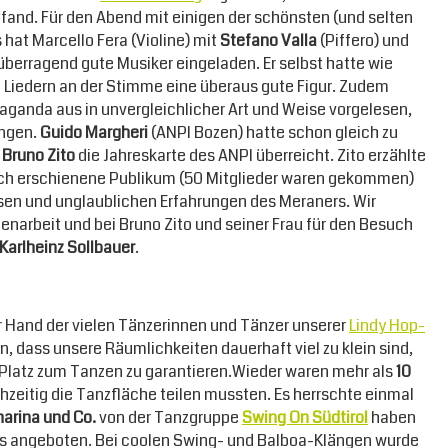
ttfand. Für den Abend mit einigen der schönsten (und selten
hat Marcello Fera (Violine) mit
Stefano Valla
(Piffero) und
 überragend gute Musiker eingeladen. Er selbst hatte wie
 Liedern an der Stimme eine überaus gute Figur. Zudem
paganda aus in unvergleichlicher Art und Weise vorgelesen,
ingen.
Guido Margheri
(ANPI Bozen) hatte schon gleich zu
n
Bruno Zito
die Jahreskarte des ANPI überreicht. Zito erzählte
reich erschienene Publikum (50 Mitglieder waren gekommen)
ssen und unglaublichen Erfahrungen des Meraners. Wir
enarbeit und bei Bruno Zito und seiner Frau für den Besuch
Karlheinz Sollbauer
.
r Hand der vielen Tänzerinnen und Tänzer unserer
Lindy Hop-
n, dass unsere Räumlichkeiten dauerhaft viel zu klein sind,
Platz zum Tanzen zu garantieren.Wieder waren mehr als
10
hzeitig die Tanzfläche teilen mussten. Es herrschte einmal
harina und Co.
von der Tanzgruppe
Swing On Südtirol
haben
urs angeboten. Bei coolen Swing- und Balboa-Klängen wurde