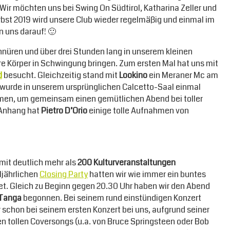
Wir möchten uns bei Swing On Südtirol, Katharina Zeller und
erbst 2019 wird unsere Club wieder regelmäßig und einmal im
 uns darauf! 🙂
hnüren und über drei Stunden lang in unserem kleinen
 Körper in Schwingung bringen. Zum ersten Mal hat uns mit
d
besucht. Gleichzeitig stand mit
Lookino
ein Meraner Mc am
o wurde in unserem ursprünglichen Calcetto-Saal einmal
mmen, um gemeinsam einen gemütlichen Abend bei toller
 Anhang hat
Pietro D’Orio
einige tolle Aufnahmen von
mit deutlich mehr als
200 Kulturveranstaltungen
ljährlichen
Closing Party
hatten wir wie immer ein buntes
et. Gleich zu Beginn gegen 20.30 Uhr haben wir den Abend
 Tanga
begonnen. Bei seinem rund einstündigen Konzert
 schon bei seinem ersten Konzert bei uns, aufgrund seiner
tollen Coversongs (u.a. von Bruce Springsteen oder Bob