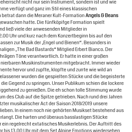
eherrscht nicht nur sein Instrument, sondern ist und wie
mme verfügt und ganz im Stil eines klassischen
n betrat dann die Meraner Kult-Formation
Angels & Beans
h gewaschen hatte. Die fünfköpifge Formation spielt
d ließ viele der anwesenden Mitglieder in
.00 Uhr und kurz nach dem Konzertbeginn bis auf den
elassen zur Musik der „Engel und Bienen“. Besonders in
aligen „The Bad Bastards“ Mitglied Erbert Bianco. Der
hrägen Töne verantwortlich. Er hatte in einer großen
finierbaren Musikinstrumenten mitgebracht. Immer wieder
ente hervor und zupfte, klopfte und zurrte wie wild an
lassener wurden die gespielten Stücke und die begeisterte
h die Gegend zu springen. Unser Publikum schien die lockere
iggehend zu genießen. Die eh schon tolle Stimmung wurde
 des Club auf die Spitze getrieben. Nach rund drei Jahren
tzter musikalischer Act der Saison 2018/2019 unsere
lieben. In einem noch nie gehörten Musikset bestehend aus
langt. Die harten und überaus basslastigen Stücke
in regelrecht extatisches Musikerlebnis. Der Auftritt des
Uhr bis 13.00 Uhr mit dem Set Alpine Emotions wiedersehen