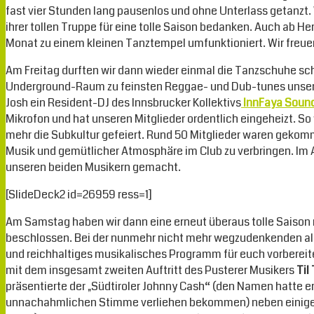
fast vier Stunden lang pausenlos und ohne Unterlass getanzt. 
ihrer tollen Truppe für eine tolle Saison bedanken. Auch ab H
Monat zu einem kleinen Tanztempel umfunktioniert. Wir freuen
Am Freitag durften wir dann wieder einmal die Tanzschuhe sc
Underground-Raum zu feinsten Reggae- und Dub-tunes unsere
Josh ein Resident-DJ des Innsbrucker Kollektivs
InnFaya
Soun
Mikrofon und hat unseren Mitglieder ordentlich eingeheizt. S
mehr die Subkultur gefeiert. Rund 50 Mitglieder waren geko
Musik und gemütlicher Atmosphäre im Club zu verbringen. Im
unseren beiden Musikern gemacht.
[SlideDeck2 id=26959 ress=1]
Am Samstag haben wir dann eine erneut überaus tolle Saison 
beschlossen. Bei der nunmehr nicht mehr wegzudenkenden al
und reichhaltiges musikalisches Programm für euch vorbereit
mit dem insgesamt zweiten Auftritt des Pusterer Musikers
Til
präsentierte der „Südtiroler Johnny Cash“ (den Namen hatte er
unnachahmlichen Stimme verliehen bekommen) neben einigen 