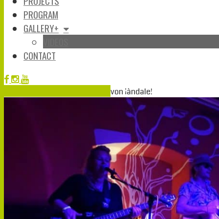
PROJECTS
PROGRAM
GALLERY+
VIDEOS
CONTACT
Mai
27
2019
27-05-2019
27-05-2019
von
¡àndale!