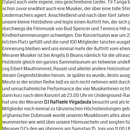
Dylan) auch viele eigene, neu geschriebene Lieder. Til Tanga b
schon zuvor erwähnt auch ene Musiker, der über eine tolle Sti
Liedermachers agiert. Anschließend und nach über fünf Jahre
unsere kleine Holzbühne und legte einen Auftritt hin, der sic
durchwegs die Filmmusik von Bud Spencer und Terrence Hill un
Kindheitserinnerungen schwelgen. Der Konzertsalon war um 22
letzten Platz gefüllt und die rund 100 Mitglieder tanzten ausg
Erinnerung bleiben wird uns einmal mehr der Auftritt vom ehem
Meraner Musiker ist bei Angels & Beans nämlich für die ultrasc
Holzkiste gleich ein ganzes Sammelsurium an teilweise unde
zog Erbert Maultrommel, Rassel und allerlei andere Holzinstrum
diesen Gegendständen herum. Je später es wurde, desto ausge
Meute in der ersten Reihe ließ es sich nicht nehmen wild durc
und unnachahmliche Performance der vier MusikerInnen richt
dann kurz nach dem Konzert ab 23.00 Uhr im Underground-Raum
hat uns der Meraner
DJ Raffaele Virgadaula
besucht und als le
Mitglieder noch einmal zu tänzerischen Höchstleistungen geb
afghanischer Dubmusik wurde unseren Musikboxen alles abver
wummerten wie wild über unsere Hörmuscheln und sorgten für e
Meraner DJ’s den wir übrigens am Samstag 15. Juni von 11.00 