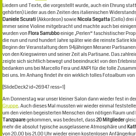
Liedern und Texte, die vorgestellt wurde, auch ein Ehrung sta
gehörten) Lieder aus den Zeiten des italienischen Widerstands 
Daniele Scurati
(Akkordeon) sowie
Nicola Segatta
(Cello) drei
immer seine Violine mitgebracht und machte auch bei einigen
wurden von
Flora Sarrubbo
einige „Perlen“ faschistischer Pro
die nun und rund hundert Jahre später wie die reinste Satire kl
Beginn der Veranstaltung dem 94jährigen Meraner Partisane
von den Kriegswirren und seiner Zeit als Partisane. Das zahl
zeigte sich sichtlich bewegt und beeindruckt von den Erlebni
bedanken uns bei Marcello Fera und ANPI für die tolle Zusamm
bei uns. Im Anhang findet ihr ein wirklich tolles Fotoalbum von
[SlideDeck2 id=26947 ress=1]
Am Donnerstag war unser kleiner Salon dann wieder fest in de
Gruppe
. Auch dieses Mal mussten wir wieder einmal feststelle
um den vielen begeisterten Menschen den nötigen Raum und 
Tanzpaare
gekommen, was bedeutet, dass
20 Mitglieder
gleic
mehr die absolut typische ausgelassene Atmosphäre und
Kat
von 20.00 bis 21.00 Uhr wieder einen kostenlosen Anfängerk