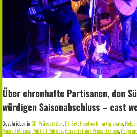
Über ehrenhafte Partisanen, den Sü
würdigen Saisonabschluss – east we
Geschrieben in
CD-Präsentation
,
DJ-Set
,
Handwerk I artigianato
,
Helpe
Musik | Musica
,
Politik | Politica
,
Präsentation I Presentazione
,
Progra