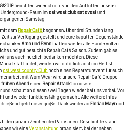
18/2019
berichten wir euch u.a. von den Auftritten unserer
nen Underground-Raum im
ost west club est ovest
und
 vergangenen Samstag.
n mit dem
Repair Café
begonnen. Über drei Stunden lang
e Zeit zur Verfügung gestellt und eure kaputten Gegenstände
mechaniker
Arno und Benni
hatten wieder alle Hände voll zu
greiche und gut besuchte Repair Café Saison. Zudem gab es
r wir uns auch herzlich bedanken möchten. Diese
Monat stattfindet, werden wir natürlich auch im Herbst
im
ost west country Club
noch einen Reparaturevent für euch
sammenarbeit mit Worn Wear wird unsere Repair Café Gruppe
am frühen Abend
einen
Repair Attack!
in unserer
und schaut an diesen zwei Tagen wieder bei uns vorbei. Vor
und wieder funktionsfähig gemacht. Alle weitere Infos
schließend geht unser großer Dank wieder an
Florian Mayr
und
t, der ganz im Zeichen der Partisanen-Geschichte stand.
aben wir eine
Veranstaltung
organisiert, bei der neben