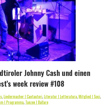
dtiroler Johnny Cash und einen
st’s week review #108
rs
,
Liedermacher | Cantautori
,
Literatur | Letteratura
,
Mitglied | Soci
,
mm | Programma
,
Tanzen | Ballare