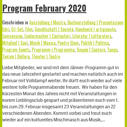
Program February 2020
Geschrieben in
Ausstellung | Mostra
,
Buchvorstellung | Presentazione
libri
,
DJ-Set
,
Film
,
Gesellschaft I Società
,
Handwerk I artigianato
,
Jamsession
,
Liedermacher | Cantautori
,
Literatur | Letteratura
,
Mitglied | Soci
,
Musik | Musica
,
Poetry Slam
,
Politik | Politica
,
Program Events
,
Programm | Programma
,
Singen I Cantare
,
Tango
,
Tanzen | Ballare
,
Theater | Teatro
Liebe Mitglieder, wir sind mit dem Jänner-Programm gut in
das neue Jahrzehnt gestartet und machen natürlich auch im
Februar mit Volldampf weiter. Ihr dürft euch wieder auf viele
weitere tolle Programmabende freuen. Wir haben für den
kürzesten Monat des Jahres nicht mit Veranstaltungen in
eurem Lieblingsclub gespart und präsentieren euch vom 1.
bis zum 29. Februar insgesamt 23 Veranstaltungen an 22
verschiedenen Abenden. Kommt vorbei und freut euch
wieder auf ein kulturelles Mischmasch aus Musik,…