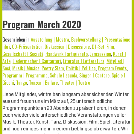
Program March 2020
Geschrieben in
Ausstellung | Mostra
,
Buchvorstellung | Presentazione
libri
,
CD-Präsentation
,
Diskussion | Discussione
,
DJ-Set
,
Film
,
Gesellschaft I Società
,
Handwerk I artigianato
,
Jamsession
,
Kunst |
Arte
,
Liedermacher | Cantautori
,
Literatur | Letteratura
,
Mitglied |
Soci
,
Musik | Musica
,
Poetry Slam
,
Politik | Politica
,
Program Events
,
Programm | Programma
,
Schule I scuola
,
Singen I Cantare
,
Spiele I
Giochi
,
Tango
,
Tanzen | Ballare
,
Theater | Teatro
Liebe Mitglieder, wir treiben langsam aber sicher den Winter
aus und freuen uns im März auf, 25 unterschiedliche
Programmpunkte an 23 Abenden zu präsentieren, in denen
euch wieder viele unterschiedliche Veranstaltungen voller
Musik, Theater, Kunst, Tanz, Diskussion, Film, Spiel, Literatur
und noch einiges mehr in eurem Lieblingsclub erwarten. Wir