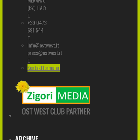
MERAN/O
(BZ) ITALY
+39 0473
691 544
info@ostwest.it
press@ostwest.it
Kontaktformular
ARCHIVE