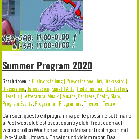
Summer Program 2020
Geschrieben in
Buchvorstellung | Presentazione libri
,
Diskussion |
Discussione
,
Jamsession
,
Kunst | Arte
,
Liedermacher | Cantautori
,
Literatur | Letteratura
,
Musik | Musica
,
Partners
,
Poetry Slam
,
Program Events
,
Programm | Programma
,
Theater | Teatro
Cari soci, questo é il programma per le prossime settimane
all‘ost west club est ovest country club! Freut euch auf
weitere tollen Wochen an eurem Meraner Lieblingsort mit
Live-Musik, Literatur, Theater und vielem mehr! Das