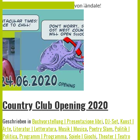
Juni
24
2020
24-06-2020
11-06-2020
von
¡àndale!
Country Club Opening 2020
Geschrieben in
Buchvorstellung | Presentazione libri
,
DJ-Set
,
Kunst |
Arte
,
Literatur | Letteratura
,
Musik | Musica
,
Poetry Slam
,
Politik |
Politica
,
Programm | Programma
,
Spiele I Giochi
,
Theater | Teatro