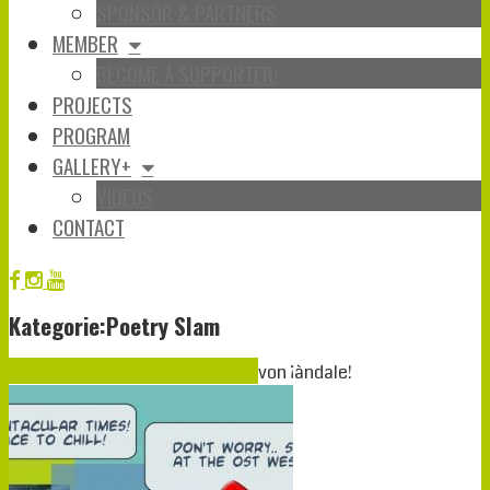
SPONSOR & PARTNERS
MEMBER
BECOME A SUPPORTER!
PROJECTS
PROGRAM
GALLERY+
VIDEOS
CONTACT
Kategorie:Poetry Slam
Aug.
01
2020
01-08-2020
17-07-2020
von
¡àndale!