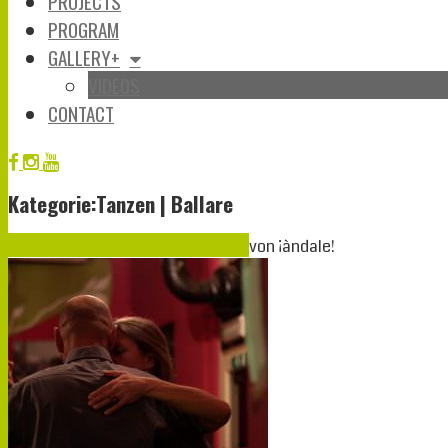
PROJECTS
PROGRAM
GALLERY+
VIDEOS
CONTACT
Kategorie:Tanzen | Ballare
März
05
2020
05-03-2020
06-03-2020
von
¡àndale!