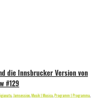
nd die Innsbrucker Version von
ew #129
igianato
,
Jamsession
,
Musik | Musica
,
Programm | Programma
,