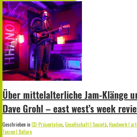
Über mittelalterliche Jam-Klänge u
Dave Grohl – east west’s week revi
Geschrieben in
CD-Präsentation
,
Gesellschaft I Società
,
Handwerk I art
Tanzen | Ballare