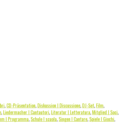
bri
,
CD-Präsentation
,
Diskussion | Discussione
,
DJ-Set
,
Film
,
e
,
Liedermacher | Cantautori
,
Literatur | Letteratura
,
Mitglied | Soci
,
mm | Programma
,
Schule I scuola
,
Singen I Cantare
,
Spiele I Giochi
,