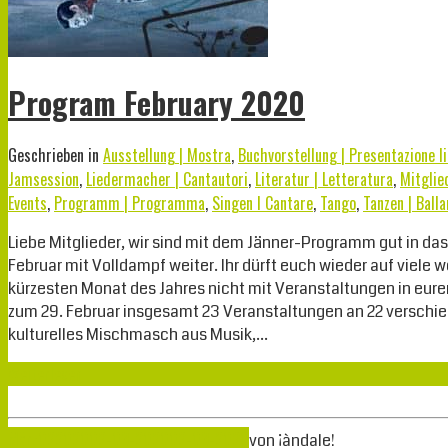
Program February 2020
Geschrieben in
Ausstellung | Mostra
,
Buchvorstellung | Presentazione li
Jamsession
,
Liedermacher | Cantautori
,
Literatur | Letteratura
,
Mitglied
Events
,
Programm | Programma
,
Singen I Cantare
,
Tango
,
Tanzen | Balla
Liebe Mitglieder, wir sind mit dem Jänner-Programm gut in da
Februar mit Volldampf weiter. Ihr dürft euch wieder auf viele
kürzesten Monat des Jahres nicht mit Veranstaltungen in eure
zum 29. Februar insgesamt 23 Veranstaltungen an 22 verschi
kulturelles Mischmasch aus Musik,…
Weiterlesen
März
02
2020
02-03-2020
02-03-2020
von
¡àndale!