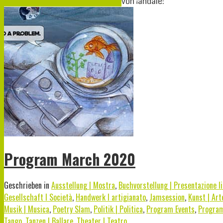
März
01
2020
01-03-2020
28-02-2020
von
¡àndale!
Program March 2020
Geschrieben in
Ausstellung | Mostra
,
Buchvorstellung | Presentazione li
Gesellschaft I Società
,
Handwerk I artigianato
,
Jamsession
,
Kunst | Art
Musik | Musica
,
Poetry Slam
,
Politik | Politica
,
Program Events
,
Progra
Tango
,
Tanzen | Ballare
,
Theater | Teatro