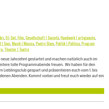
bri
,
DJ-Set
,
Film
,
Gesellschaft I Società
,
Handwerk I artigianato
,
 | Soci
,
Musik | Musica
,
Poetry Slam
,
Politik | Politica
,
Program
re
,
Theater | Teatro
s neue Jahrzehnt gestartet und machen natürlich auch im
 weitere tolle Programmabende freuen. Wir haben für den
m Lieblingsclub gespart und präsentieren euch vom 1. bis
edenen Abenden. Kommt vorbei und freut euch wieder auf ein