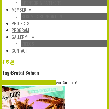
SPONSOR & PARTNERS
MEMBER
BECOME A SUPPORTER!
PROJECTS
PROGRAM
GALLERY+
VIDEOS
CONTACT
Tag:Brutal Schian
Juni
07
2019
07-06-2019
27-05-2019
von
¡àndale!