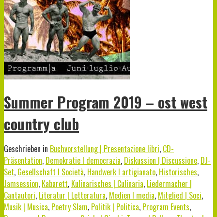
Summer Program 2019 – ost west
country club
Geschrieben in
Buchvorstellung | Presentazione libri
,
CD-
Präsentation
,
Demokratie I democrazia
,
Diskussion | Discussione
,
DJ-
Set
,
Gesellschaft I Società
,
Handwerk I artigianato
,
Historisches
,
Jamsession
,
Kabarett
,
Kulinarisches | Culinaria
,
Liedermacher |
Cantautori
,
Literatur | Letteratura
,
Medien I media
,
Mitglied | Soci
,
Musik | Musica
,
Poetry Slam
,
Politik | Politica
,
Program Events
,