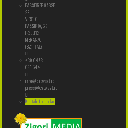
PASSEIRERGASSE
29
VICOLO
PASSIRIA, 29
I-39012
MERAN/O
(BZ) ITALY
+39 0473
691 544
info@ostwest.it
press@ostwest.it
Kontaktformular