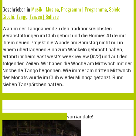
Geschrieben in
Musik | Musica
,
Programm | Programma
,
Spiele I
Giochi
,
Tango
,
Tanzen | Ballare
Warum der Tangoabend zu den traditionsreichsten
Veranstaltungen im Club gehört und die Homies 4 Life mit
ihrem neuen Projekt die Wände am Samstag nicht nur in
einem übertragenen Sinn zum Wackeln gebracht haben,
erfahrt ihr beim east west’s week review (#72) und auf den
folgenden Zeilen. Wir haben die Woche am Mittwoch mit der
Noche de Tango begonnen. Wie immer am dritten Mittwoch
des Monats wurde im Club wieder Milonga getanzt. Rund
sieben Tanzpärchen hatten…
Weiterlesen
Mai
19
2018
19-05-2018
11-05-2018
von
¡àndale!