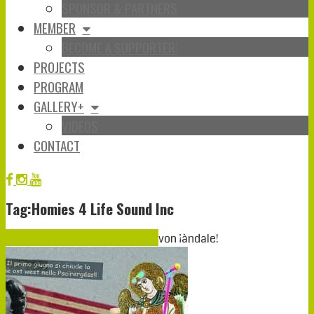
SPONSOR & PARTNERS
MEMBER
BECOME A SUPPORTER!
PROJECTS
PROGRAM
GALLERY+
VIDEOS
CONTACT
Tag:Homies 4 Life Sound Inc
Mai
01
2018
01-05-2018
01-05-2018
von
¡àndale!