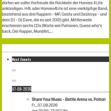
dürfen wir voller Vorfreude die Rückkehr der Homies 4 Life
ankündigen. H4L oder Homies4Life ist eine vierköpfige Band,
bestehend aus drei Rappern – MP, Gesta und Destroya – und
dem DJ – Dj Dave, die es seit 2005 gibt. Mittlerweile
erschienen sechs CDs (Worte wie Patronen, Guess who’s
back, Der Rapper, MundArt,…
Weiterlesen
Next Events
07-08-2026
Share Your Music - Battle Arena vs. Potron
Fr., 07.08.2026
ore
20:00
-
23:00
Uhr