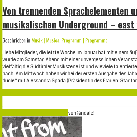
Von trennenden Sprachelementen 
musikalischen Underground – east 
Geschrieben in
Musik | Musica
,
Programm | Programma
Liebe Mitglieder, die letzte Woche im Januar hat mit einem 
wurde am Samstag Abend mit einer unvergesslichen Veranstal
vielfältig die Südtiroler Musikszene ist und wieviele talentie
nach. Am Mittwoch haben wir bei der ersten Ausgabe des Jahre
duole“ mit Alessandra Spada (Präsidentin des Frauen-Stadta
Weiterlesen
Jan.
28
2017
28-01-2017
25-01-2017
von
¡àndale!