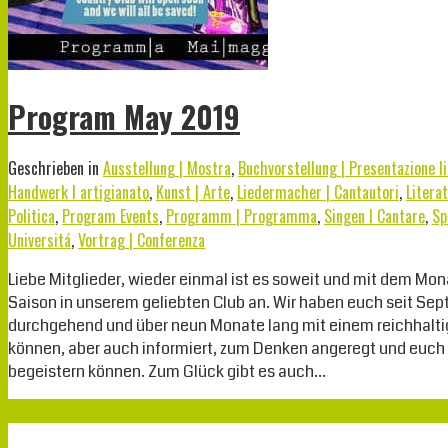
Program May 2019
Geschrieben in
Ausstellung | Mostra
,
Buchvorstellung | Presentazione li
Handwerk I artigianato
,
Kunst | Arte
,
Liedermacher | Cantautori
,
Literat
Politica
,
Program Events
,
Programm | Programma
,
Singen I Cantare
,
Sp
Universitá
,
Vortrag | Conferenza
Liebe Mitglieder, wieder einmal ist es soweit und mit dem Mo
Saison in unserem geliebten Club an. Wir haben euch seit Sep
durchgehend und über neun Monate lang mit einem reichhalti
können, aber auch informiert, zum Denken angeregt und euch 
begeistern können. Zum Glück gibt es auch…
Weiterlesen