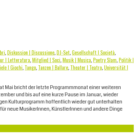
bri
,
Diskussion | Discussione
,
DJ-Set
,
Gesellschaft I Società
,
ur | Letteratura
,
Mitglied | Soci
,
Musik | Musica
,
Poetry Slam
,
Politik |
iele I Giochi
,
Tango
,
Tanzen | Ballare
,
Theater | Teatro
,
Universität I
nat Mai bricht der letzte Programmmonat einer weiteren
tember und bis auf eine kurze Pause im Januar, wieder
gen Kulturprogramm hoffentlich wieder gut unterhalten
für neue MusikerInnen, KünstlerInnen und andere Dinge