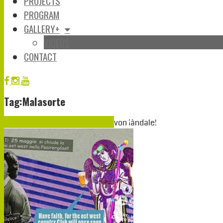
PROJECTS
PROGRAM
GALLERY+
VIDEOS
CONTACT
Tag:Malasorte
Mai
01
2019
01-05-2019
30-04-2019
von
¡àndale!