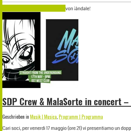
Mai
17
2019
17-05-2019
08-05-2019
von
¡àndale!
SDP Crew & MalaSorte in concert –
Geschrieben in
Musik | Musica
,
Programm | Programma
Cari soci, per venerdi 17 maggio (ore 21) vi presentiamo un dopp