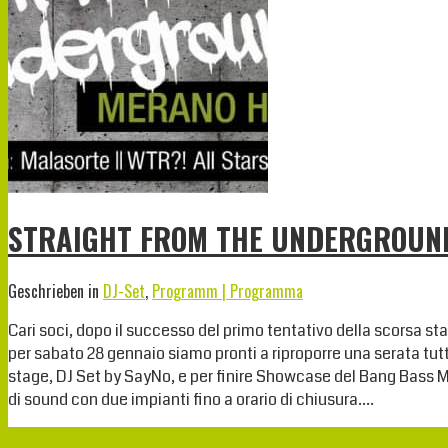
STRAIGHT FROM THE UNDERGROUND 
Geschrieben in
DJ-Set
,
Programm | Programma
Cari soci, dopo il successo del primo tentativo della scorsa s
per sabato 28 gennaio siamo pronti a riproporre una serata tutt
stage, DJ Set by SayNo, e per finire Showcase del Bang Bass Mov
di sound con due impianti fino a orario di chiusura….
Weiterlesen