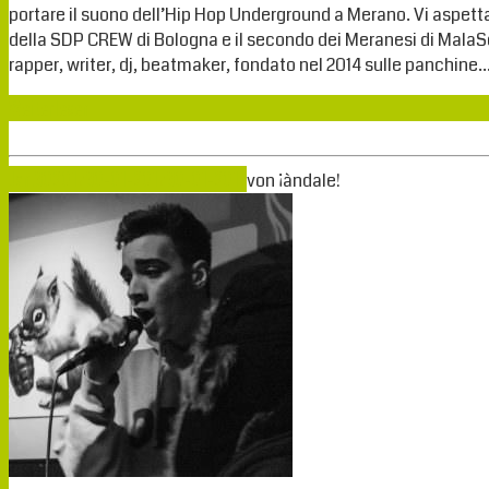
portare il suono dell’Hip Hop Underground a Merano. Vi aspett
della SDP CREW di Bologna e il secondo dei Meranesi di MalaSo
rapper, writer, dj, beatmaker, fondato nel 2014 sulle panchine
Weiterlesen
Jan.
30
2017
30-01-2017
30-01-2017
von
¡àndale!