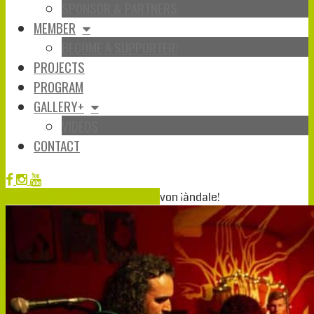
SPONSOR & PARTNERS
MEMBER
BECOME A SUPPORTER!
PROJECTS
PROGRAM
GALLERY+
VIDEOS
CONTACT
Okt.
22
2018
22-10-2018
22-10-2018
von
¡àndale!