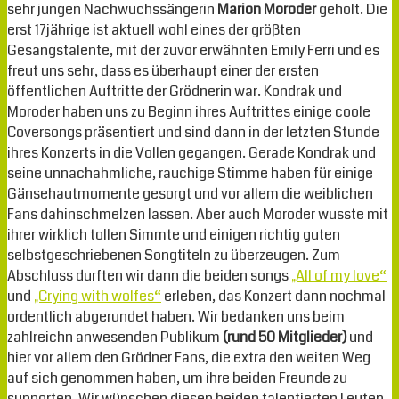
sehr jungen Nachwuchssängerin
Marion Moroder
geholt. Die
erst 17jährige ist aktuell wohl eines der größten
Gesangstalente, mit der zuvor erwähnten Emily Ferri und es
freut uns sehr, dass es überhaupt einer der ersten
öffentlichen Auftritte der Grödnerin war. Kondrak und
Moroder haben uns zu Beginn ihres Auftrittes einige coole
Coversongs präsentiert und sind dann in der letzten Stunde
ihres Konzerts in die Vollen gegangen. Gerade Kondrak und
seine unnachahmliche, rauchige Stimme haben für einige
Gänsehautmomente gesorgt und vor allem die weiblichen
Fans dahinschmelzen lassen. Aber auch Moroder wusste mit
ihrer wirklich tollen Simmte und einigen richtig guten
selbstgeschriebenen Songtiteln zu überzeugen. Zum
Abschluss durften wir dann die beiden songs
„All of my love“
und
„Crying with wolfes“
erleben, das Konzert dann nochmal
ordentlich abgerundet haben. Wir bedanken uns beim
zahlreichn anwesenden Publikum
(rund 50 Mitglieder)
und
hier vor allem den Grödner Fans, die extra den weiten Weg
auf sich genommen haben, um ihre beiden Freunde zu
supporten. Wir wünschen diesen beiden talentierten Leuten