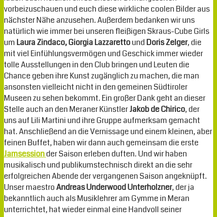
vorbeizuschauen und euch diese wirkliche coolen Bilder aus
nächster Nähe anzusehen. Außerdem bedanken wir uns
natürlich wie immer bei unseren fleißigen Skraus-Cube Girls
um
Laura Zindaco, Giorgia Lazzaretto
und
Doris Zelger
, die
mit viel Einfühlungsvermögen und Geschick immer wieder
tolle Ausstellungen in den Club bringen und Leuten die
Chance geben ihre Kunst zugänglich zu machen, die man
ansonsten vielleicht nicht in den gemeinen Südtiroler
Museen zu sehen bekommt. Ein großer Dank geht an dieser
Stelle auch an den Meraner Künstler
Jakob de Chirico
, der
uns auf Lili Martini und ihre Gruppe aufmerksam gemacht
hat. Anschließend an die Vernissage und einem kleinen, aber
feinen Buffet, haben wir dann auch gemeinsam die erste
Jamsession
der Saison erleben duften. Und wir haben
musikalisch und publikumstechnisch direkt an die sehr
erfolgreichen Abende der vergangenen Saison angeknüpft.
Unser maestro
Andreas Underwood Unterholzner
, der ja
bekanntlich auch als Musiklehrer am Gymme in Meran
unterrichtet, hat wieder einmal eine Handvoll seiner