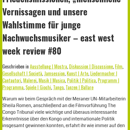
Vernissagen und unsere
Wahlstimme für junge
Nachwuchsmusiker – east west
week review #80
Geschrieben in
Ausstellung | Mostra
,
Diskussion | Discussione
,
Film
,
Gesellschaft I Società
,
Jamsession
,
Kunst | Arte
,
Liedermacher |
Cantautori
,
Malerei
,
Musik | Musica
,
Politik | Politica
,
Programm |
Programma
,
Spiele I Giochi
,
Tango
,
Tanzen | Ballare
Warum wir beim Gespräch mit der Meraner UN-Mitarbeiterin
Sheila Romen, anschließend an die Filmvorführung The
Congo Tribunal viele wichtige und überaus interessante
Erkenntnisse über den Kongo und internationale Politik
insgesamt gewinnen konnten, erfahrt ihr wie immer auf den