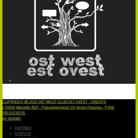
COPYRIGHT © 2013 OST WEST CLUB EST OVEST - CREDITS
I-39012 Meran|o (BZ) - Passeirergasse 29 vicolo Passiria - P.IVA:
01570330215
by ¡àndale!
PARTNER
STATUTE