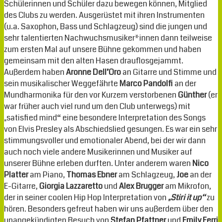
Schülerinnen und Schüler dazu bewegen können, Mitglied
des Clubs zu werden. Ausgerüstet mit ihren Instrumenten
(u.a. Saxophon, Bass und Schlagzeug) sind die jungen und
sehr talentierten Nachwuchsmusiker*innen dann teilweise
zum ersten Mal auf unsere Bühne gekommen und haben
gemeinsam mit den alten Hasen drauflosgejammt.
Außerdem haben
Aronne Dell’Oro
an Gitarre und Stimme und
sein musikalischer Weggefährte
Marco Pandolfi
an der
Mundharmonika für den vor Kurzem verstorbenen
Günther
(er
war früher auch viel rund um den Club unterwegs) mit
„satisfied mind“ eine besondere Interpretation des Songs
von Elvis Presley als Abschiedslied gesungen. Es war ein sehr
stimmungsvoller und emotionaler Abend, bei der wir dann
auch noch viele andere Musikerinnen und Musiker auf
unserer Bühne erleben durften. Unter anderem waren
Nico
Platter
am Piano,
Thomas Ebner
am Schlagzeug,
Joe
an der
E-Gitarre,
Giorgia Lazzaretto
und
Alex Brugger
am Mikrofon,
der in seiner coolen Hip Hop Interpretation von
„Stiri it up“
zu
hören. Besonders gefreut haben wir uns außerdem über den
unangekündigten Besuch von
Stefan Pfattner
und
Emily Ferri