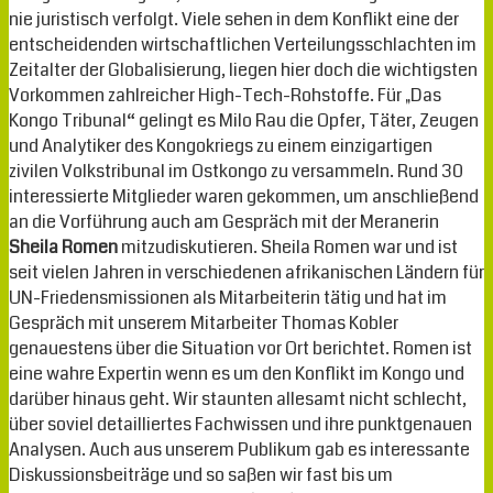
nie juristisch verfolgt. Viele sehen in dem Konflikt eine der
entscheidenden wirtschaftlichen Verteilungsschlachten im
Zeitalter der Globalisierung, liegen hier doch die wichtigsten
Vorkommen zahlreicher High-Tech-Rohstoffe. Für „Das
Kongo Tribunal“ gelingt es Milo Rau die Opfer, Täter, Zeugen
und Analytiker des Kongokriegs zu einem einzigartigen
zivilen Volkstribunal im Ostkongo zu versammeln. Rund 30
interessierte Mitglieder waren gekommen, um anschließend
an die Vorführung auch am Gespräch mit der Meranerin
Sheila Romen
mitzudiskutieren. Sheila Romen war und ist
seit vielen Jahren in verschiedenen afrikanischen Ländern für
UN-Friedensmissionen als Mitarbeiterin tätig und hat im
Gespräch mit unserem Mitarbeiter Thomas Kobler
genauestens über die Situation vor Ort berichtet. Romen ist
eine wahre Expertin wenn es um den Konflikt im Kongo und
darüber hinaus geht. Wir staunten allesamt nicht schlecht,
über soviel detailliertes Fachwissen und ihre punktgenauen
Analysen. Auch aus unserem Publikum gab es interessante
Diskussionsbeiträge und so saßen wir fast bis um