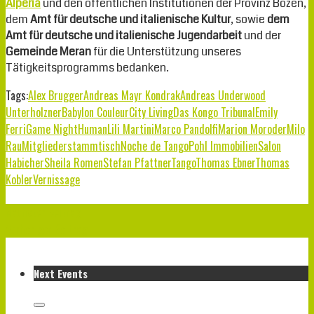
Alperia
und den öffentlichen Institutionen der Provinz Bozen,
dem
Amt für deutsche und italienische Kultur
, sowie
dem
Amt für deutsche und italienische Jugendarbeit
und der
Gemeinde Meran
für die Unterstützung unseres
Tätigkeitsprogramms bedanken.
Tags:
Alex Brugger
Andreas Mayr Kondrak
Andreas Underwood
Unterholzner
Babylon Couleur
City Living
Das Kongo Tribunal
Emily
Ferri
Game Night
Human
Lili Martini
Marco Pandolfi
Marion Moroder
Milo
Rau
Mitgliederstammtisch
Noche de Tango
Pohl Immobilien
Salon
Habicher
Sheila Romen
Stefan Pfattner
Tango
Thomas Ebner
Thomas
Kobler
Vernissage
Nächster Beitrag
Vorheriger Beitrag
Next Events