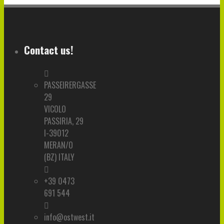
Contact us!
PASSEIRERGASSE
29
VICOLO
PASSIRIA, 29
I-39012
MERAN/O
(BZ) ITALY
+39 0473
691 544
info@ostwest.it