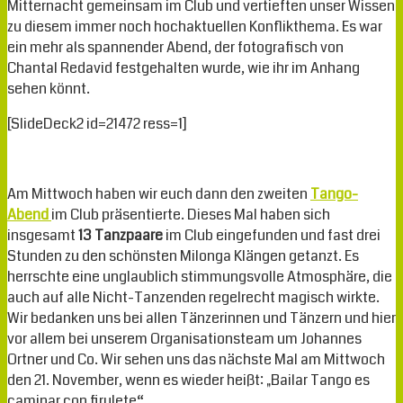
Mitternacht gemeinsam im Club und vertieften unser Wissen
zu diesem immer noch hochaktuellen Konflikthema. Es war
ein mehr als spannender Abend, der fotografisch von
Chantal Redavid festgehalten wurde, wie ihr im Anhang
sehen könnt.
[SlideDeck2 id=21472 ress=1]
Am Mittwoch haben wir euch dann den zweiten
Tango-
Abend
im Club präsentierte. Dieses Mal haben sich
insgesamt
13 Tanzpaare
im Club eingefunden und fast drei
Stunden zu den schönsten Milonga Klängen getanzt. Es
herrschte eine unglaublich stimmungsvolle Atmosphäre, die
auch auf alle Nicht-Tanzenden regelrecht magisch wirkte.
Wir bedanken uns bei allen Tänzerinnen und Tänzern und hier
vor allem bei unserem Organisationsteam um Johannes
Ortner und Co. Wir sehen uns das nächste Mal am Mittwoch
den 21. November, wenn es wieder heißt: „Bailar Tango es
caminar con firulete“.