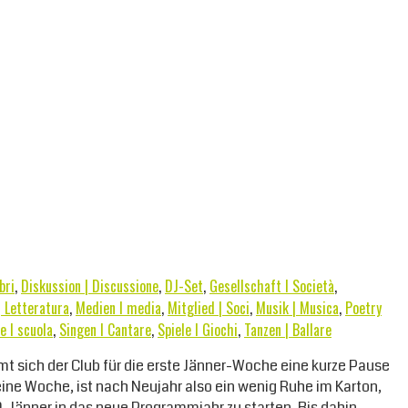
bri
,
Diskussion | Discussione
,
DJ-Set
,
Gesellschaft I Società
,
| Letteratura
,
Medien I media
,
Mitglied | Soci
,
Musik | Musica
,
Poetry
e I scuola
,
Singen I Cantare
,
Spiele I Giochi
,
Tanzen | Ballare
mt sich der Club für die erste Jänner-Woche eine kurze Pause
 eine Woche, ist nach Neujahr also ein wenig Ruhe im Karton,
 Jänner in das neue Programmjahr zu starten. Bis dahin