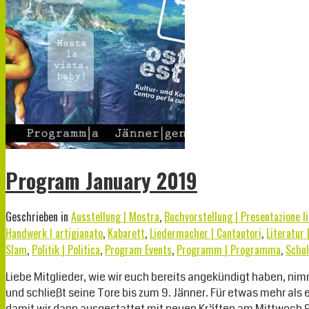
Program January 2019
Geschrieben in
Ausstellung | Mostra
,
Buchvorstellung | Presentazione li
Handwerk I artigianato
,
Kabarett
,
Liedermacher | Cantautori
,
Literatur 
Slam
,
Politik | Politica
,
Program Events
,
Programm | Programma
,
Schul
Liebe Mitglieder, wie wir euch bereits angekündigt haben, nim
und schließt seine Tore bis zum 9. Jänner. Für etwas mehr als
damit wir dann ausgestattet mit neuen Kräften am Mittwoch 9.