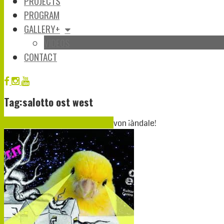
PROJECTS
PROGRAM
GALLERY+
VIDEOS
CONTACT
Tag:salotto ost west
Okt.
01
2019
01-10-2019
27-09-2019
von
¡àndale!