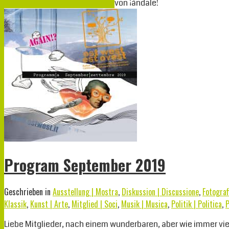
Sep.
17
2019
17-09-2019
12-09-2019
von
¡àndale!
Program September 2019
Geschrieben in
Ausstellung | Mostra
,
Diskussion | Discussione
,
Fotograf
Klassik
,
Kunst | Arte
,
Mitglied | Soci
,
Musik | Musica
,
Politik | Politica
,
P
Liebe Mitglieder, nach einem wunderbaren, aber wie immer vi