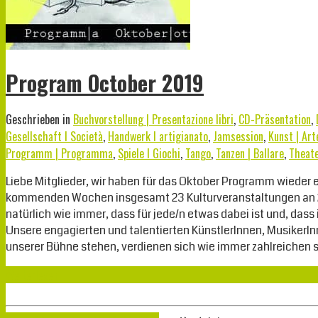
Program October 2019
Geschrieben in
Buchvorstellung | Presentazione libri
,
CD-Präsentation
,
Gesellschaft I Società
,
Handwerk I artigianato
,
Jamsession
,
Kunst | Art
Programm | Programma
,
Spiele I Giochi
,
Tango
,
Tanzen | Ballare
,
Theate
Liebe Mitglieder, wir haben für das Oktober Programm wieder e
kommenden Wochen insgesamt 23 Kulturveranstaltungen an 21 
natürlich wie immer, dass für jede/n etwas dabei ist und, dass
Unsere engagierten und talentierten KünstlerInnen, MusikerI
unserer Bühne stehen, verdienen sich wie immer zahlreichen s
Weiterlesen