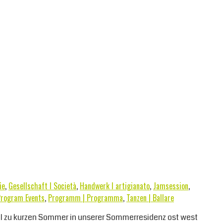
ie
,
Gesellschaft I Società
,
Handwerk I artigianato
,
Jamsession
,
rogram Events
,
Programm | Programma
,
Tanzen | Ballare
el zu kurzen Sommer in unserer Sommerresidenz ost west