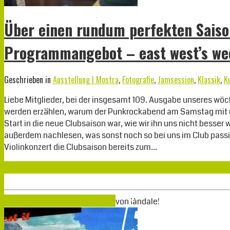
Über einen rundum perfekten Saison
Programmangebot – east west’s we
Geschrieben in
Ausstellung | Mostra
,
Fotografie
,
Jamsession
,
Klassik
,
K
Liebe Mitglieder, bei der insgesamt 109. Ausgabe unseres wö
werden erzählen, warum der Punkrockabend am Samstag mit 
Start in die neue Clubsaison war, wie wir ihn uns nicht besse
außerdem nachlesen, was sonst noch so bei uns im Club passie
Violinkonzert die Clubsaison bereits zum…
Weiterlesen
Jan.
01
2019
01-01-2019
02-01-2019
von
¡àndale!