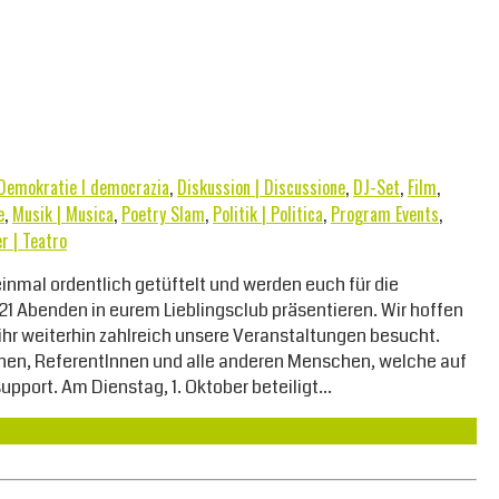
Demokratie I democrazia
,
Diskussion | Discussione
,
DJ-Set
,
Film
,
e
,
Musik | Musica
,
Poetry Slam
,
Politik | Politica
,
Program Events
,
r | Teatro
inmal ordentlich getüftelt und werden euch für die
Abenden in eurem Lieblingsclub präsentieren. Wir hoffen
 ihr weiterhin zahlreich unsere Veranstaltungen besucht.
nnen, ReferentInnen und alle anderen Menschen, welche auf
upport. Am Dienstag, 1. Oktober beteiligt…