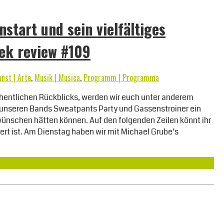
start und sein vielfältiges
ek review #109
unst | Arte
,
Musik | Musica
,
Programm | Programma
chentlichen Rückblicks, werden wir euch unter anderem
unseren Bands Sweatpants Party und Gassenstroiner ein
r wünschen hätten können. Auf den folgenden Zeilen könnt ihr
rt ist. Am Dienstag haben wir mit Michael Grube’s