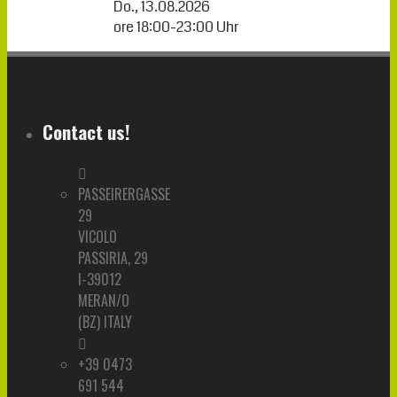
Do., 13.08.2026
ore
18:00
-
23:00
Uhr
Contact us!
PASSEIRERGASSE
29
VICOLO
PASSIRIA, 29
I-39012
MERAN/O
(BZ) ITALY
+39 0473
691 544