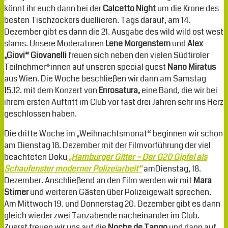
könnt ihr euch dann bei der
Calcetto Night
um die Krone des
besten Tischzockers duellieren. Tags darauf, am 14.
Dezember gibt es dann die 21. Ausgabe des wild wild ost west
slams. Unsere Moderatoren
Lene Morgenstern
und
Alex
„Giovi“ Giovanelli
freuen sich neben den vielen Südtiroler
Teilnehmer*innen auf unseren special guest
Nano Miratus
aus Wien. Die Woche beschließen wir dann am Samstag
15.12. mit dem Konzert von
Enrosatura,
eine Band, die wir bei
ihrem ersten Auftritt im Club vor fast drei Jahren sehr ins Herz
geschlossen haben.
Die dritte Woche im „Weihnachtsmonat“ beginnen wir schon
am Dienstag 18. Dezember mit der Filmvorführung der viel
beachteten Doku
„Hamburger Gitter –
Der G20 Gipfel als
Schaufenster moderner Polizeiarbeit“
am
Dienstag, 18.
Dezember. Anschließend an den Film werden wir mit
Mara
Stirner
und weiteren Gästen über Polizeigewalt sprechen.
Am Mittwoch 19. und Donnerstag 20. Dezember gibt es dann
gleich wieder zwei Tanzabende nacheinander im Club.
Zuerst freuen wir uns auf die
Noche de Tango
und dann auf