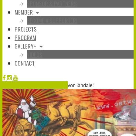
SPONSOR & PARTNERS
MEMBER
BECOME A SUPPORTER!
PROJECTS
PROGRAM
GALLERY+
VIDEOS
CONTACT
Dez.
01
2018
01-12-2018
30-11-2018
von
¡àndale!