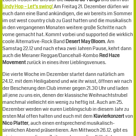
Lindy Hop – Let’s swing!
Am Freitag 21. Dezember dürfen wir
euch dann eine Band ankündigen, die wir bereits im Sommer
im ost west country club zu Gast hatten und die musikalisch
in den vergangenen Monaten weitere große Schritte nach
vorne gemacht hat. Kommt vorbei und supported die wirklich
coole Alternative-Rock Band
Desert May Bloom
. Am
Samstag 22.12 und nach etwa zwei Jahren Pause, kehrt dann
auch die Meraner Reggae/Dancehall-Kombo
Red Haze
Movement
zurück in eines ihrer Lieblingsvenues.
Die vierte Woche im Dezember startet dann natürlich am
24.12. mit dem Heiligabend und wie ihr wisst, öffnen wir nach
der Bescherung den Club immer gegen 21.30 Uhr und laden
all jene zu uns ein, denen der klassische Weihnachtstrubel
manchmal vielleicht ein wenig zu heftig ist. Auch am 25.
Dezember werden wir euren Lieblingsclub in diesem Jahr zu
ersten Mal offen halten und euch mit dem
Klavierkonzert
von
Nico Platter
, auch einen entsprechend musikalisch-
sinnlichen Abend präsentieren. Am Mittwoch 26.12. gibt es