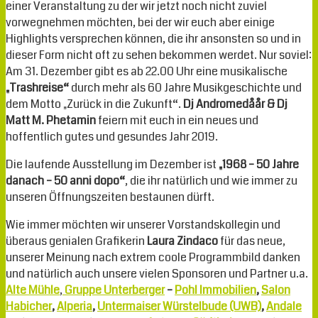
einer Veranstaltung zu der wir jetzt noch nicht zuviel
vorwegnehmen möchten, bei der wir euch aber einige
Highlights versprechen können, die ihr ansonsten so und in
dieser Form nicht oft zu sehen bekommen werdet. Nur soviel:
Am 31. Dezember gibt es ab 22.00 Uhr eine musikalische
„Trashreise“
durch mehr als 60 Jahre Musikgeschichte und
dem Motto „Zurück in die Zukunft“.
Dj Andromedåår & Dj
Matt M. Phetamin
feiern mit euch in ein neues und
hoffentlich gutes und gesundes Jahr 2019.
Die laufende Ausstellung im Dezember ist
„1968 – 50 Jahre
danach – 50 anni dopo“
, die ihr natürlich und wie immer zu
unseren Öffnungszeiten bestaunen dürft.
Wie immer möchten wir unserer Vorstandskollegin und
überaus genialen Grafikerin
Laura Zindaco
für das neue,
unserer Meinung nach extrem coole Programmbild danken
und natürlich auch unsere vielen Sponsoren und Partner u.a.
Alte Mühle
,
Gruppe Unterberger
–
Pohl Immobilien
,
Salon
Habicher
,
Alperia
,
Untermaiser Würstelbude (UWB)
,
Andale