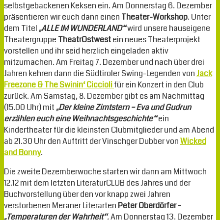
selbstgebackenen Keksen ein. Am Donnerstag 6. Dezember
präsentieren wir euch dann einen
Theater-Workshop
. Unter
dem Titel
„ALLE IM WUNDERLAND“
wird unsere hauseigene
Theatergruppe
TheatrOstwest
ein neues Theaterprojekt
vorstellen und ihr seid herzlich eingeladen aktiv
mitzumachen. Am Freitag 7. Dezember und nach über drei
Jahren kehren dann die Südtiroler Swing-Legenden von
Jack
Freezone & The Swinin‘ Ciccioli
für ein Konzert in den Club
zurück.
Am Samstag, 8. Dezember gibt es am Nachmittag
(15.00 Uhr) mit
„Der kleine Zimtstern – Eva und Gudrun
erzählen euch eine Weihnachtsgeschichte“
ein
Kindertheater für die kleinsten Clubmitglieder und am Abend
ab 21.30 Uhr den Auftritt der Vinschger Dubber von
Wicked
and Bonny
.
Die zweite Dezemberwoche starten wir dann am Mittwoch
12.12 mit dem letzten LiteraturCLUB des Jahres und der
Buchvorstellung über den vor knapp zwei Jahren
verstorbenen Meraner Literarten
Peter Oberdörfer
–
„Temperaturen der Wahrheit“
.
Am Donnerstag 13. Dezember