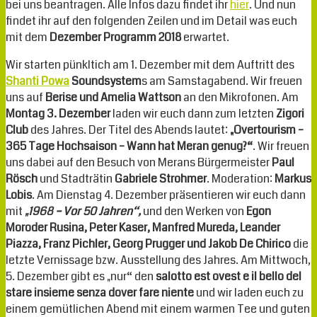
bei uns beantragen. Alle Infos dazu findet ihr
hier
. Und nun
findet ihr auf den folgenden Zeilen und im Detail was euch
mit dem
Dezember Programm
2018
erwartet.
Wir starten pünkltich am 1. Dezember mit dem Auftritt des
Shanti Powa
Soundsystem
s am Samstagabend. Wir freuen
uns auf
Berise und Amelia Wattson
an den Mikrofonen. A
m
Montag
3. Dezember
laden wir euch dann zum letzten
Zigori
Club
des Jahres. Der Titel des Abends lautet:
„Overtourism –
365 Tage Hochsaison – Wann hat Meran genug?“
. Wir freuen
uns dabei auf den Besuch von Merans Bürgermeister
Paul
Rösch
und Stadträtin
Gabriele Strohmer
. Moderation:
Markus
Lobis
. Am Dienstag 4. Dezember präsentieren wir euch dann
mit
„1968 – Vor 50 Jahren“,
und den Werken von
Egon
Moroder Rusina, Peter Kaser, Manfred Mureda, Leander
Piazza, Franz Pichler, Georg Prugger und Jakob De Chirico
die
letzte Vernissage bzw. Ausstellung des Jahres. Am Mittwoch,
5. Dezember gibt es „nur“ den
salotto est ovest e il bello del
stare insieme senza dover fare niente
und wir laden euch zu
einem gemütlichen Abend mit einem warmen Tee und guten