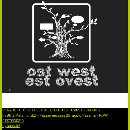
COPYRIGHT © 2013 OST WEST CLUB EST OVEST - CREDITS
I-39012 Meran|o (BZ) - Passeirergasse 29 vicolo Passiria - P.IVA:
01570330215
by ¡àndale!