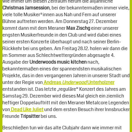
wie immer um diesen Zeitraum herum die alljährliche
Christmas Jamsession
, bei der bekanntermaßen immer viele,
viele tolle Musiker*innen aus Nah und Fern auf unserer
Bühne auftreten werden. Am Donnerstag 27. Dezember
kommt dann mit dem Meraner
Max Zischg
einer unserer
engsten Musikerfreunde in den Club und wird dabei eines
seiner ersten Konzerte überhaupt und nach seiner Berlin-
Rückkehr bei uns geben. Am Freitag 28.12. holen wir dann die
im Sommer aus Schlechtwettergründen abgesagte 4.
Ausgabe der
Underwoods music kitchen
nach,
bekanntermaßen eines der spannendsten musikalischen
Projekte, das in den vergangenen Jahren in unserer Stadt und
unter der Regie von
Andreas
Underwood
Unterholzner
entstanden ist. Das letzte „reguläre“ Konzert des Jahres am
Samstag 29. Dezember wird dieses Mal gleich ein ziemlich
heftiger Doppelauftritt mit den Meraner Metalcore Legenden
von
Dead Like Juliet
und dem ersten Besuch ihrer Innsbrucker
Freunde
Tripsitter
bei uns.
Beschließen tun wir das alte Clubjahr dann wie immer mit