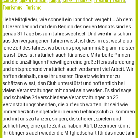
Cantare
,
Spiele I Giochi
,
Tango
,
Tanzen | Ballare
,
Theater | Teatro
,
Tourismus I Turismo
Liebe Mitglieder, wie schnell ein Jahr doch vergeht… Ab dem
1. Dezember und mit dem Beginn des neuen Monats sind es
genau 31 Tage bis zum Jahreswechsel. Und wie ihr ja schon
aus den vergangenen Jahren wisst, ist dies im ost west club
jene Zeit des Jahres, wo bei uns programmmäßig am meisten
los ist. Dies ist natürlich auch für unsere Mitarbeiter*innen
und die unzähligenn Freiwilligen eine große Herausforderung
und entsprechend vnatürlich auch verdammt viel Arbeit. Wir
hoffen deshalb, dass ihr unseren Einsatz wie immer zu
schätzen wisst, den Club unterstützt und hoffentlich bei
vielen Veranstaltungen mit dabei sein werden. Es sind sage
und schreibe 24 verschiedene Veranstaltungen an 23
Veranstaltungsabenden, die auf euch warten. Ihr seid wie
immer herzlich eingeladen in euren Lieblingsclub zu kommen
und mit uns zu tanzen, singen, diskutieren, spielen und
schlichtweg eine gute Zeit zu haben. Ab 1. Dezember könnt
ihr übrigens auch wieder die Mitgliedschaft für das neue Jahr